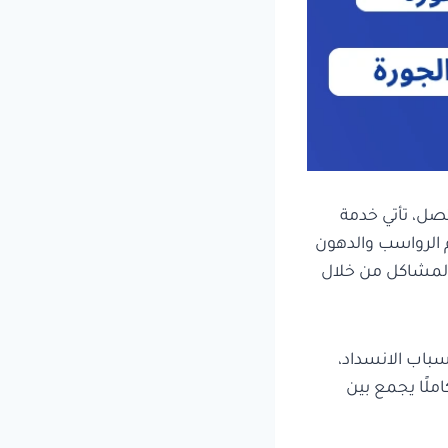
صل، تأتي خدمة
م الرواسب والدهون
 المشاكل من خلال
باب الانسداد،
املًا يجمع بين