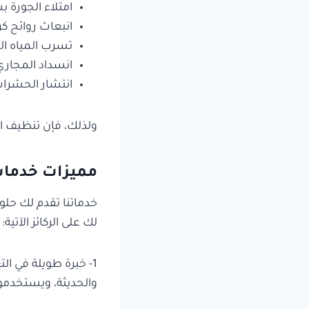
امتلاء الجورة ب
انبعاث روائح كر
تسرب المياه المل
انسداد المجاري 
انتشار الحشرات
ولذلك، فإن تنظيف الج
مميزات خدمات
خدماتنا تقدم لك حل
لك على الركائز الآتية:
1- خبرة طويلة في ا
والحديثة، ويستخدمو